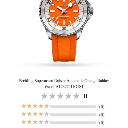
Breitling Superocean Unisex Automatic Orange Rubber
Watch A17377211O1S1
0
（0）
（0）
（0）