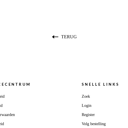
TERUG
CECENTRUM
SNELLE LINKS
eid
Zoek
id
Login
orwaarden
Register
eid
Volg bestelling