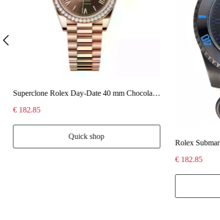
Superclone Rolex Day-Date 40 mm Chocolate Dial 228345RBR
€ 182.85
Quick shop
Rolex Submar
€ 182.85