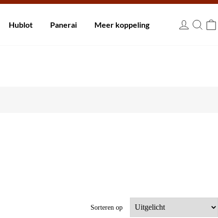
innen 30 dagen.
Hublot
Panerai
Meer koppeling
EUR
Sorteren op