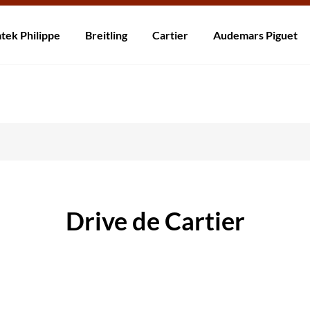
rzending! Levering binnen 5 tot 20 dagen. Niet tevreden? Retourneer b
tek Philippe
Breitling
Cartier
Audemars Piguet
Drive de Cartier