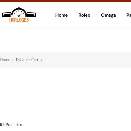
Wereldwijde ve
Home
Rolex
Omega
Pa
Over ons
Contact
Klantbeoordelingen
Home
/
Drive de Cartier
0
PProducten