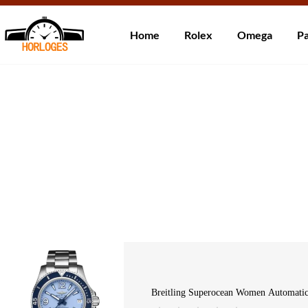
Wereldwijde ve
Home
Rolex
Omega
Pa
Over ons
Contact
Klantbeoordelingen
Breitling Superocean Women Automati