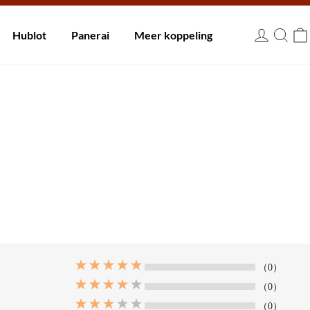
innen 30 dagen.
Hublot
Panerai
Meer koppeling
EUR
（0）
（0）
（0）