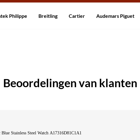
rzending! Levering binnen 5 tot 20 dagen. Niet tevreden? Retourneer b
tek Philippe
Breitling
Cartier
Audemars Piguet
Beoordelingen van klanten
c Blue Stainless Steel Watch A17316D81C1A1