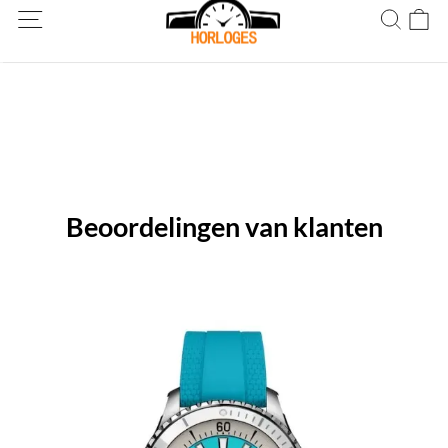
Wereldwijde verzending! Levering binnen 5 tot 20 dagen. Niet
tevreden? Retourneer binnen 30 dagen.
Beoordelingen van klanten