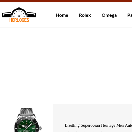
Wereldwijde ve
Home
Rolex
Omega
Pa
Over ons
Contact
Klantbeoordelingen
Breitling Superocean Heritage Men Au