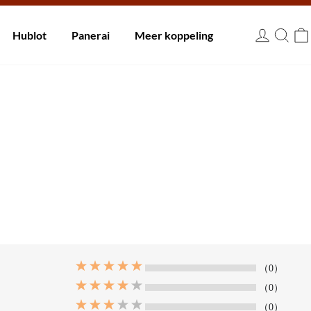
innen 30 dagen.
Hublot
Panerai
Meer koppeling
EUR
（0）
（0）
（0）