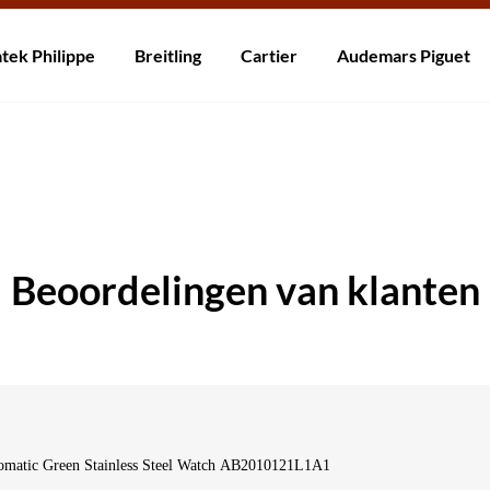
rzending! Levering binnen 5 tot 20 dagen. Niet tevreden? Retourneer b
tek Philippe
Breitling
Cartier
Audemars Piguet
Beoordelingen van klanten
tomatic Green Stainless Steel Watch AB2010121L1A1