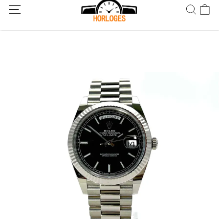
Wereldwijde verzending! Levering binnen 5 tot 20 dagen. Niet
tevreden? Retourneer binnen 30 dagen.