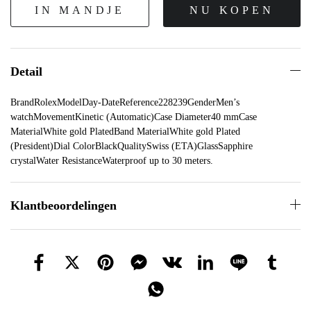
IN MANDJE
NU KOPEN
Detail
BrandRolexModelDay-DateReference228239GenderMen’s
watchMovementKinetic (Automatic)Case Diameter40 mmCase
MaterialWhite gold PlatedBand MaterialWhite gold Plated
(President)Dial ColorBlackQualitySwiss (ETA)GlassSapphire
crystalWater ResistanceWaterproof up to 30 meters.
Klantbeoordelingen